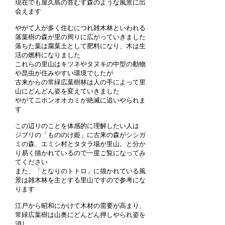
現在でも屋久島の苔むす森のような風景に出
会えます
やがて人が多く住むにつれ雑木林といわれる
落葉樹の森が里の周りに広がっていきました
落ちた葉は腐葉土として肥料になり、木は生
活の燃料になりました
これらの里山はキツネやタヌキの中型の動物
や昆虫が住みやすい環境でしたが
古来からの常緑広葉樹林は人の手によって里
山にどんどん姿を変えていきました
やがてニホンオオカミが絶滅に追いやられま
す
この辺りのことを体感的に理解したい人は
ジブリの「もののけ姫」に古来の森がシシガ
ミの森、エミシ村とタタラ場が里山。と分か
り易く描かれているので一度ご覧になってみ
てください
また、「となりのトトロ」に描かれている風
景は雑木林を主とする里山ですので参考にな
ります
江戸から昭和にかけて木材の需要が高まり、
常緑広葉樹は山奥にどんどん押しやられ姿を
消し